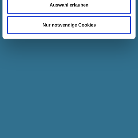
a
Auswahl erlauben
h
l
Nur notwendige Cookies