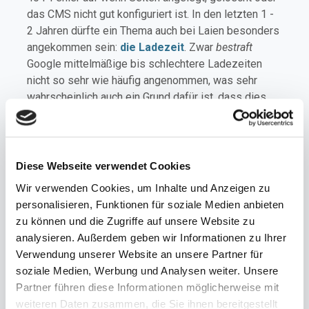
das CMS nicht gut konfiguriert ist. In den letzten 1 -
2 Jahren dürfte ein Thema auch bei Laien besonders
angekommen sein:
die Ladezeit
. Zwar
bestraft
Google mittelmäßige bis schlechtere Ladezeiten
nicht so sehr wie häufig angenommen, was sehr
wahrscheinlich auch ein Grund dafür ist, dass dies
vermehrt vernachlässigt wird. Allerdings darf man
nicht vergessen, dass nicht nur Google, sondern
letztlich eben der Websitebesucher bestimmt ob
Ihre Seite gute Aufrufzahlen hat. So gehen bspw.
Diese Webseite verwendet Cookies
bereits nach 5 Sekunden Ladezeit etwa 30% der
Wir verwenden Cookies, um Inhalte und Anzeigen zu
Besucher verloren. Daher ist dies definitiv ein nicht
personalisieren, Funktionen für soziale Medien anbieten
zu vernachlässigender Aspekt.
zu können und die Zugriffe auf unsere Website zu
In diesem Zusammenhang ist ebenfalls sehr wichtig
analysieren. Außerdem geben wir Informationen zu Ihrer
die Website auch auf mobilen Endgeräten
Verwendung unserer Website an unsere Partner für
ansprechend und funktional auszugeben. Die
soziale Medien, Werbung und Analysen weiter. Unsere
sogenannte Responsivität einer Website ist
Partner führen diese Informationen möglicherweise mit
heutzutage essentiell. Zu große Bilder, zu viele
weiteren Daten zusammen, die Sie ihnen bereitgestellt