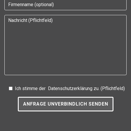
Das nachfolgende Feld muss leer bleiben, damit die
Ich stimme der
Datenschutzerklärung
zu. (Pflichtfeld)
Nachricht gesendet wird!
ANFRAGE UNVERBINDLICH SENDEN