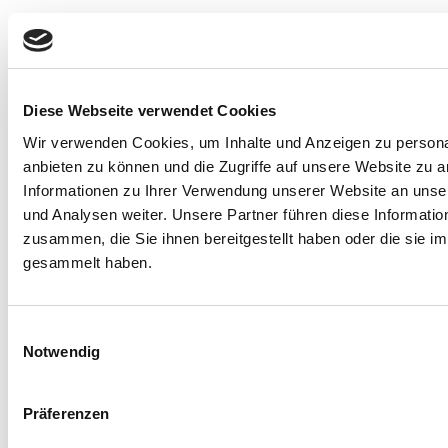
3+
30
30+
4.93
Tage
Jahre
zufriedene
durchschnittlic
Erfahrung
Kunden
Kundenzufriede
im
durchschnittliche
Diese Webseite verwendet Cookies
letzten
Fertigstellungsdauer
Jahr
Wir verwenden Cookies, um Inhalte und Anzeigen zu personal
einer
anbieten zu können und die Zugriffe auf unsere Website zu 
Homepage
Informationen zu Ihrer Verwendung unserer Website an unse
und Analysen weiter. Unsere Partner führen diese Informati
zusammen, die Sie ihnen bereitgestellt haben oder die sie 
gesammelt haben.
Einwilligungsauswahl
Notwendig
Kontakt aufnehmen
Präferenzen