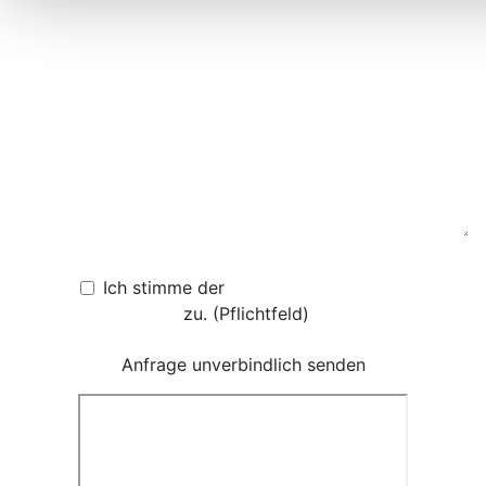
Das nachfolgende Feld muss leer bleiben, damit die
Ich stimme der
Datenschutzerklärung
Nachricht gesendet wird!
zu. (Pflichtfeld)
Anfrage unverbindlich senden